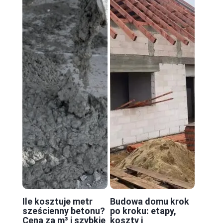
Ile kosztuje metr
Budowa domu krok
sześcienny betonu?
po kroku: etapy,
Cena za m³ i szybkie
koszty i