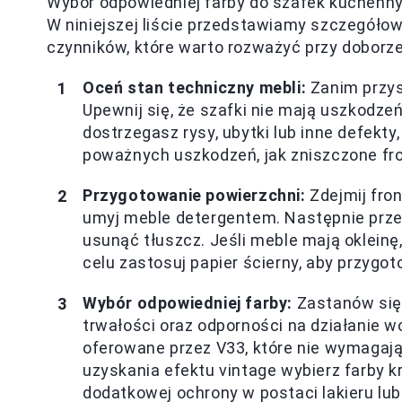
Wybór odpowiedniej farby do szafek kuchenny
W niniejszej liście przedstawiamy szczegóło
czynników, które warto rozważyć przy doborze
Oceń stan techniczny mebli:
Zanim przyst
Upewnij się, że szafki nie mają uszkodzeń
dostrzegasz rysy, ubytki lub inne defek
poważnych uszkodzeń, jak zniszczone fr
Przygotowanie powierzchni:
Zdejmij fron
umyj meble detergentem. Następnie przet
usunąć tłuszcz. Jeśli meble mają oklein
celu zastosuj papier ścierny, aby przygo
Wybór odpowiedniej farby:
Zastanów się, 
trwałości oraz odporności na działanie wo
oferowane przez V33, które nie wymagaj
uzyskania efektu vintage wybierz farby 
dodatkowej ochrony w postaci lakieru lu