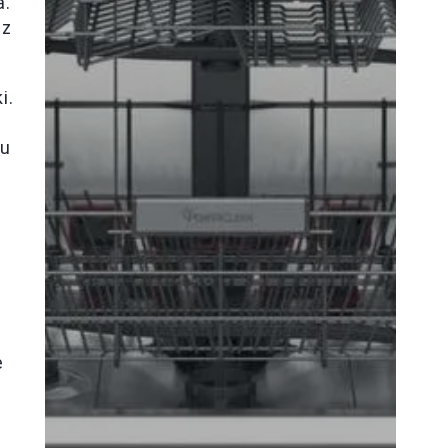
a.
az
i.
ku
e