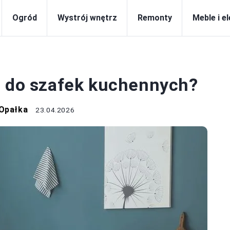
Ogród
Wystrój wnętrz
Remonty
Meble i e
TRÓJ WNĘTRZ
ę do szafek kuchennych?
 Opałka
23.04.2026