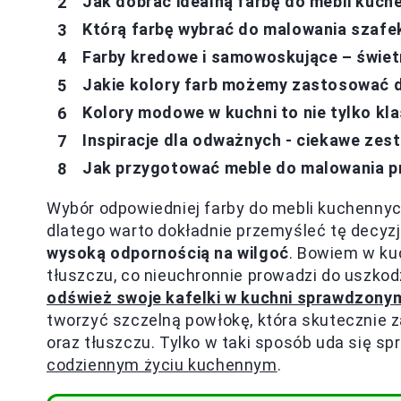
Jak dobrać idealną farbę do mebli kuch
Którą farbę wybrać do malowania szafe
Farby kredowe i samowoskujące – świet
Jakie kolory farb możemy zastosować d
Kolory modowe w kuchni to nie tylko kl
Inspiracje dla odważnych - ciekawe zes
Jak przygotować meble do malowania 
Wybór odpowiedniej farby do mebli kuchennyc
dlatego warto dokładnie przemyśleć tę decyz
wysoką odpornością na wilgoć
. Bowiem w ku
tłuszczu, co nieuchronnie prowadzi do uszkod
odśwież swoje kafelki w kuchni sprawdzony
tworzyć szczelną powłokę, która skutecznie
oraz tłuszczu. Tylko w taki sposób uda się sp
codziennym życiu kuchennym
.