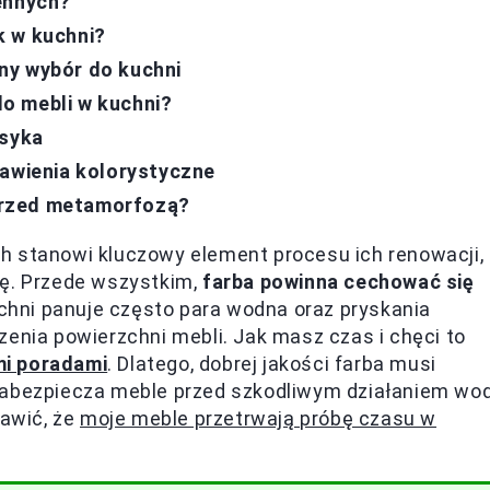
ennych?
k w kuchni?
ny wybór do kuchni
o mebli w kuchni?
asyka
tawienia kolorystyczne
przed metamorfozą?
h stanowi kluczowy element procesu ich renowacji,
ję. Przede wszystkim,
farba powinna cechować się
chni panuje często para wodna oraz pryskania
zenia powierzchni mebli. Jak masz czas i chęci to
mi poradami
. Dlatego, dobrej jakości farba musi
 zabezpiecza meble przed szkodliwym działaniem wo
rawić, że
moje meble przetrwają próbę czasu w