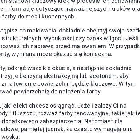
ch stanowi kluczowy krok w procesie ich odnowieni
we informacje dotyczące najważniejszych kroków or
 farby do mebli kuchennych.
ąpisz do malowania, dokładnie obejrzyj swoje szafk
 strukturalnych, wypukłości czy oznak wilgoci. Jeśli
ty, rozważ ich naprawę przed malowaniem. W przypad
onty, wymiana może okazać się konieczna.
ty, odkręć wszelkie okucia, a następnie dokładnie
rzyj je benzyną ekstrakcyjną lub acetonem, aby
ę, zmatowienie powierzchni będzie kluczowe. W tym
tować powierzchnię do nałożenia farby.
jaki efekt chcesz osiągnąć. Jeżeli zależy Ci na
dy i tłuszczu, rozważ farby renowacyjne, takie jak t
ą dodatkowego zabezpieczenia. Natomiast dla
kredowe, pamiętaj jednak, że często wymagają one
b wosku.