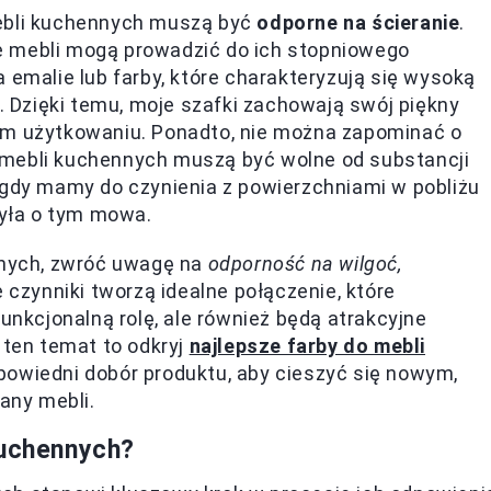
mebli kuchennych muszą być
odporne na ścieranie
.
e mebli mogą prowadzić do ich stopniowego
 emalie lub farby, które charakteryzują się wysoką
Dzięki temu, moje szafki zachowają swój piękny
ym użytkowaniu. Ponadto, nie można zapominać o
 mebli kuchennych muszą być wolne od substancji
 gdy mamy do czynienia z powierzchniami w pobliżu
była o tym mowa.
ennych, zwróć uwagę na
odporność na wilgoć,
e czynniki tworzą idealne połączenie, które
funkcjonalną rolę, ale również będą atrakcyjne
 ten temat to odkryj
najlepsze farby do mebli
powiedni dobór produktu, aby cieszyć się nowym,
any mebli.
kuchennych?