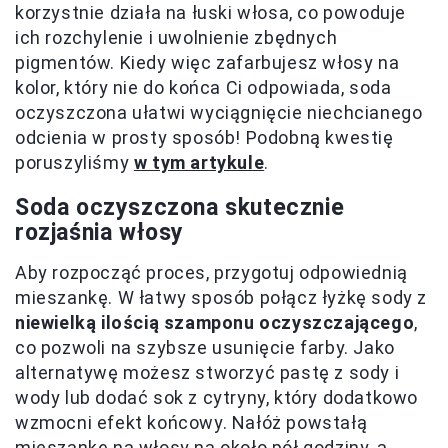
korzystnie działa na łuski włosa, co powoduje
ich rozchylenie i uwolnienie zbędnych
pigmentów. Kiedy więc zafarbujesz włosy na
kolor, który nie do końca Ci odpowiada, soda
oczyszczona ułatwi wyciągnięcie niechcianego
odcienia w prosty sposób! Podobną kwestię
poruszyliśmy
w tym artykule
.
Soda oczyszczona skutecznie
rozjaśnia włosy
Aby rozpocząć proces, przygotuj odpowiednią
mieszankę. W łatwy sposób połącz łyżkę sody z
niewielką ilością szamponu oczyszczającego
,
co pozwoli na szybsze usunięcie farby. Jako
alternatywę możesz stworzyć pastę z sody i
wody lub dodać sok z cytryny, który dodatkowo
wzmocni efekt końcowy. Nałóż powstałą
mieszankę na włosy na około pół godziny, a