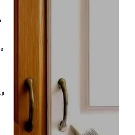
a.
ne
ji