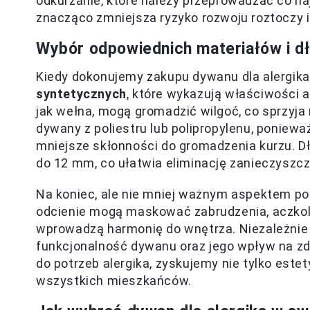
odkurzanie, które należy przeprowadzać co na
znacząco zmniejsza ryzyko rozwoju roztoczy 
Wybór odpowiednich materiałów i d
Kiedy dokonujemy zakupu dywanu dla alergika
syntetycznych
, które wykazują właściwości 
jak wełna, mogą gromadzić wilgoć, co sprzyja 
dywany z poliestru lub polipropylenu, ponieważ
mniejsze skłonności do gromadzenia kurzu. 
do 12 mm, co ułatwia eliminację zanieczyszcz
Na koniec, ale nie mniej ważnym aspektem p
odcienie mogą maskować zabrudzenia, aczkolw
wprowadzą harmonię do wnętrza. Niezależnie 
funkcjonalność dywanu oraz jego wpływ na 
do potrzeb alergika, zyskujemy nie tylko este
wszystkich mieszkańców.