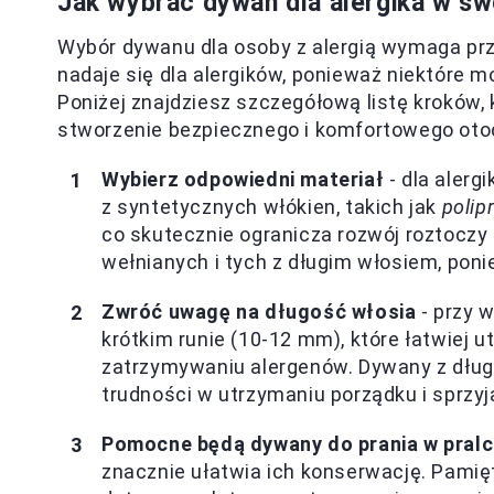
Jak wybrać dywan dla alergika w s
Wybór dywanu dla osoby z alergią wymaga prz
nadaje się dla alergików, ponieważ niektóre 
Poniżej znajdziesz szczegółową listę kroków,
stworzenie bezpiecznego i komfortowego otocz
Wybierz odpowiedni materiał
- dla alerg
z syntetycznych włókien, takich jak
polip
co skutecznie ogranicza rozwój roztoczy
wełnianych i tych z długim włosiem, poni
Zwróć uwagę na długość włosia
- przy 
krótkim runie (10-12 mm), które łatwiej u
zatrzymywaniu alergenów. Dywany z długi
trudności w utrzymaniu porządku i sprzyja
Pomocne będą dywany do prania w pral
znacznie ułatwia ich konserwację. Pamię