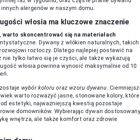
jmniej raz w tygodniu, oraz częste pranie dywanu
i innych alergenów w naszym domu.
ługości włosia ma kluczowe znaczenie
,
warto skoncentrować się na materiałach
antystatyczne. Dywany z włókien naturalnych, takich
rozwojowi roztoczy. Dlatego najlepiej postawić na
 nie tylko łatwo się je czyści, ale także wykazują
Długość włosia powinna wynosić maksymalnie od 10
eń.
ozostaje
wybór koloru oraz wzoru dywanu
. Ciemniejsz
iek warto rozważyć jasne, stonowane kolory, które
od estetyki, najważniejszą kwestią pozostaje
zdrowie domowników. Wybierając dywan dostosowan
tykę wnętrza, ale także komfort oraz zdrowie