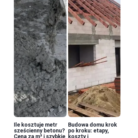
Ile kosztuje metr
Budowa domu krok
sześcienny betonu?
po kroku: etapy,
Cena za m³ i szybkie
koszty i