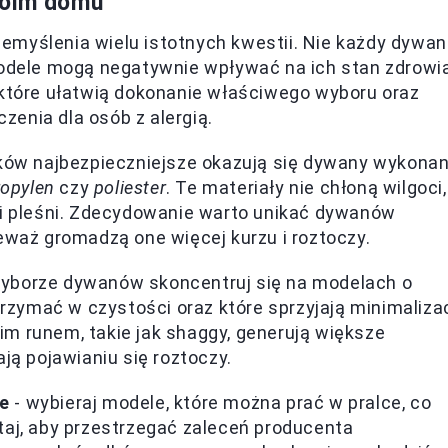
woim domu
emyślenia wielu istotnych kwestii. Nie każdy dywan
modele mogą negatywnie wpływać na ich stan zdrowi
 które ułatwią dokonanie właściwego wyboru oraz
enia dla osób z alergią.
ików najbezpieczniejsze okazują się dywany wykona
ropylen
czy
poliester
. Te materiały nie chłoną wilgoci,
 i pleśni. Zdecydowanie warto unikać dywanów
eważ gromadzą one więcej kurzu i roztoczy.
wyborze dywanów skoncentruj się na modelach o
trzymać w czystości oraz które sprzyjają minimalizac
m runem, takie jak shaggy, generują większe
ją pojawianiu się roztoczy.
ce
- wybieraj modele, które można prać w pralce, co
taj, aby przestrzegać zaleceń producenta