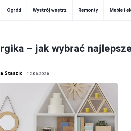
Ogród
Wystrój wnętrz
Remonty
Meble i e
TRÓJ WNĘTRZ
rgika – jak wybrać najlepsz
a Staszic
12.06.2026