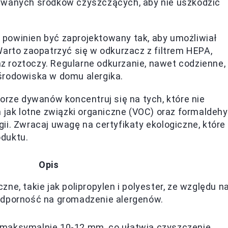
ywanych środków czyszczących, aby nie uszkodzić
 powinien być zaprojektowany tak, aby umożliwiał
arto zaopatrzyć się w odkurzacz z filtrem HEPA,
raz roztoczy. Regularne odkurzanie, nawet codzienne,
środowiska w domu alergika.
orze dywanów koncentruj się na tych, które nie
 jak lotne związki organiczne (VOC) oraz formaldehy
i. Zwracaj uwagę na certyfikaty ekologiczne, które
duktu.
Opis
ne, takie jak polipropylen i polyester, ze względu n
odporność na gromadzenie alergenów.
maksymalnie 10-12 mm, co ułatwia czyszczenie.