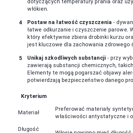
dotyczących temperatury prania oraz uż
włókien.
Postaw na łatwość czyszczenia
- dywan
łatwe odkurzanie i czyszczenie parowe. W
który efektywnie zbiera drobinki kurzu o
jest kluczowe dla zachowania zdrowego 
Unikaj szkodliwych substancji
- przy wyb
zawierają substancji chemicznych, takich
Elementy te mogą pogarszać objawy alergi
potwierdzają bezpieczeństwo danego pro
Kryterium
Preferować materiały syntetycz
Materiał
właściwości antystatyczne i 
Długość
Włosie powinno mieć długość 