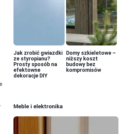
Jak zrobić gwiazdki
Domy szkieletowe –
ze styropianu?
niższy koszt
Prosty sposób na
budowy bez
efektowne
kompromisów
dekoracje DIY
e
Meble i elektronika
y