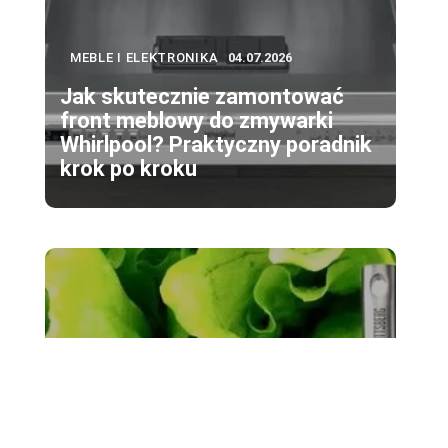
MEBLE I ELEKTRONIKA
04.07.2026
Jak skutecznie zamontować
front meblowy do zmywarki
Whirlpool? Praktyczny poradnik
krok po kroku