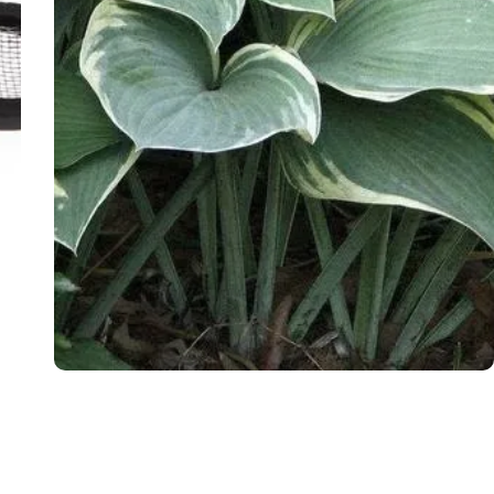
OGRÓD
02.08.2026
e
Co sadzić obok bluszczu: rośliny dające
kontrast i osłonę
żdy
Bluszcz to roślina, która nie tylko pięknie zdobi ogrody, ale również