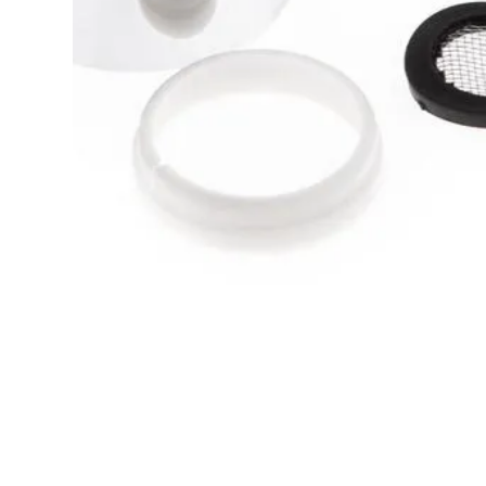
REMONTY
03.08.2026
Jak uszczelnić deszczownicę: szybkie i trwał
sposoby bez rozbierania ściany
Przeciekająca deszczownica staje się problemem, z którym ka