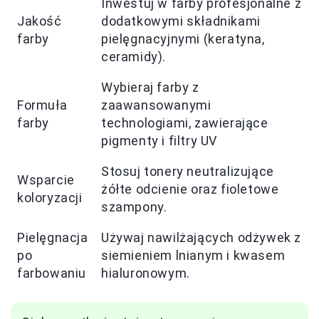
Inwestuj w farby profesjonalne z
Jakość
dodatkowymi składnikami
farby
pielęgnacyjnymi (keratyna,
ceramidy).
Wybieraj farby z
Formuła
zaawansowanymi
farby
technologiami, zawierające
pigmenty i filtry UV
Stosuj tonery neutralizujące
Wsparcie
żółte odcienie oraz fioletowe
koloryzacji
szampony.
Pielęgnacja
Używaj nawilżających odżywek z
po
siemieniem lnianym i kwasem
farbowaniu
hialuronowym.