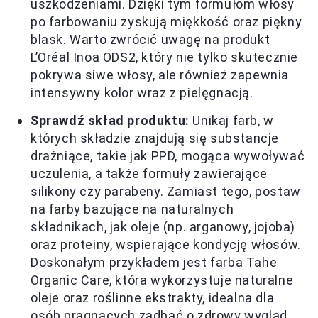
uszkodzeniami. Dzięki tym formułom włosy
po farbowaniu zyskują miękkość oraz piękny
blask. Warto zwrócić uwagę na produkt
L’Oréal Inoa ODS2, który nie tylko skutecznie
pokrywa siwe włosy, ale również zapewnia
intensywny kolor wraz z pielęgnacją.
Sprawdź skład produktu:
Unikaj farb, w
których składzie znajdują się substancje
drażniące, takie jak PPD, mogąca wywoływać
uczulenia, a także formuły zawierające
silikony czy parabeny. Zamiast tego, postaw
na farby bazujące na naturalnych
składnikach, jak oleje (np. arganowy, jojoba)
oraz proteiny, wspierające kondycję włosów.
Doskonałym przykładem jest farba Tahe
Organic Care, która wykorzystuje naturalne
oleje oraz roślinne ekstrakty, idealna dla
osób pragnących zadbać o zdrowy wygląd