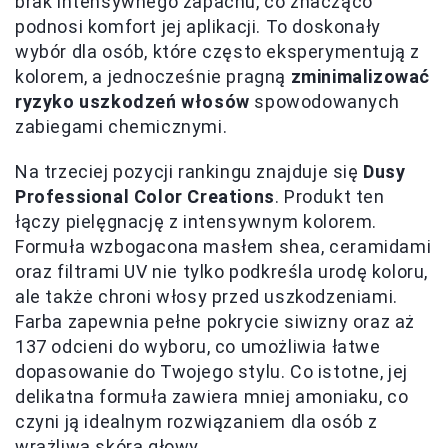
brak intensywnego zapachu, co znacząco
podnosi komfort jej aplikacji. To doskonały
wybór dla osób, które często eksperymentują z
kolorem, a jednocześnie pragną
zminimalizować
ryzyko uszkodzeń włosów
spowodowanych
zabiegami chemicznymi.
Na trzeciej pozycji rankingu znajduje się
Dusy
Professional Color Creations
. Produkt ten
łączy pielęgnację z intensywnym kolorem.
Formuła wzbogacona masłem shea, ceramidami
oraz filtrami UV nie tylko podkreśla urodę koloru,
ale także chroni włosy przed uszkodzeniami.
Farba zapewnia pełne pokrycie siwizny oraz aż
137 odcieni do wyboru, co umożliwia łatwe
dopasowanie do Twojego stylu. Co istotne, jej
delikatna formuła zawiera mniej amoniaku, co
czyni ją idealnym rozwiązaniem dla osób z
wrażliwą skórą głowy.