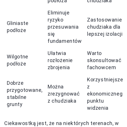
podłoża
chudziaka
Eliminuje
ryzyko
Zastosowanie
Gliniaste
przesuwania
chudziaka dla
podłoże
się
lepszej izolacji
fundamentów
Ułatwia
Warto
Wilgotne
rozłożenie
skonsultować z
podłoże
zbrojenia
fachowcem
Korzystniejsze
Dobrze
Można
z
przygotowane,
zrezygnować
ekonomicznego
stabilne
z chudziaka
punktu
grunty
widzenia
Ciekawostką jest, że na niektórych terenach, w