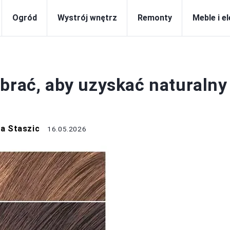
Ogród
Wystrój wnętrz
Remonty
Meble i e
BUDOWA
brać, aby uzyskać naturalny
a Staszic
16.05.2026