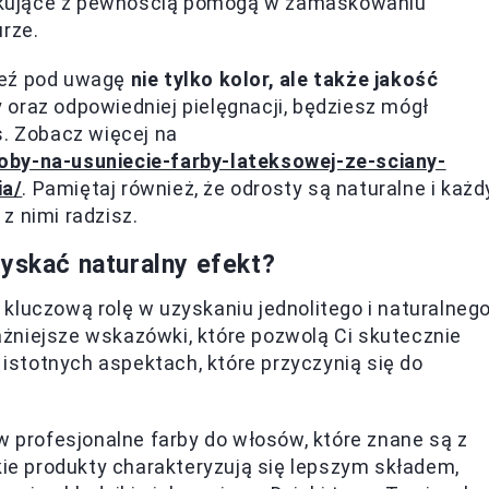
maskujące z pewnością pomogą w zamaskowaniu
urze.
weź pod uwagę
nie tylko kolor, ale także jakość
 oraz odpowiedniej pielęgnacji, będziesz mógł
s. Zobacz więcej na
oby-na-usuniecie-farby-lateksowej-ze-sciany-
ia/
. Pamiętaj również, że odrosty są naturalne i każd
 z nimi radzisz.
zyskać naturalny efekt?
kluczową rolę w uzyskaniu jednolitego i naturalneg
żniejsze wskazówki, które pozwolą Ci skutecznie
u istotnych aspektach, które przyczynią się do
 profesjonalne farby do włosów, które znane są z
ie produkty charakteryzują się lepszym składem,