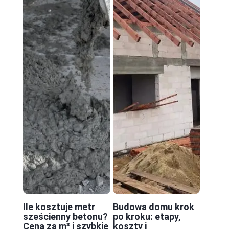
Ile kosztuje metr
Budowa domu krok
sześcienny betonu?
po kroku: etapy,
Cena za m³ i szybkie
koszty i