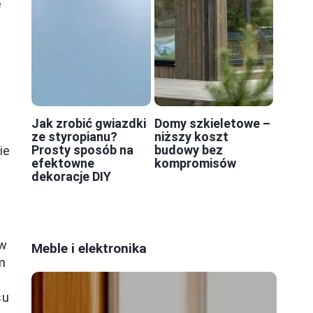
e
Jak zrobić gwiazdki
Domy szkieletowe –
ze styropianu?
niższy koszt
Prosty sposób na
budowy bez
ie
efektowne
kompromisów
dekoracje DIY
ów
Meble i elektronika
om
su