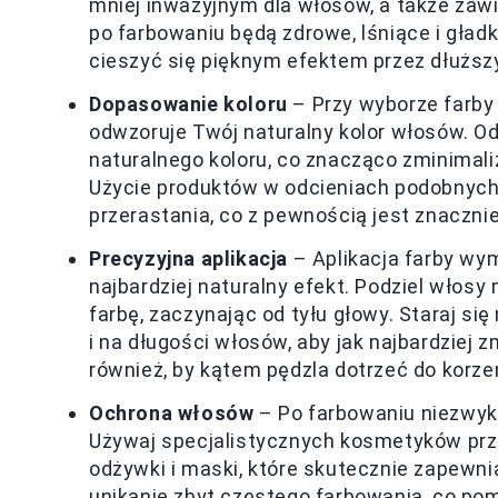
mniej inwazyjnym dla włosów, a także zawi
po farbowaniu będą zdrowe, lśniące i gład
cieszyć się pięknym efektem przez dłuższ
Dopasowanie koloru
– Przy wyborze farby 
odwzoruje Twój naturalny kolor włosów. Od
naturalnego koloru, co znacząco zminimal
Użycie produktów w odcieniach podobnych
przerastania, co z pewnością jest znacznie
Precyzyjna aplikacja
– Aplikacja farby wy
najbardziej naturalny efekt. Podziel włosy
farbę, zaczynając od tyłu głowy. Staraj si
i na długości włosów, aby jak najbardziej 
również, by kątem pędzla dotrzeć do korzen
Ochrona włosów
– Po farbowaniu niezwykl
Używaj specjalistycznych kosmetyków prz
odżywki i maski, które skutecznie zapewni
unikanie zbyt częstego farbowania, co po