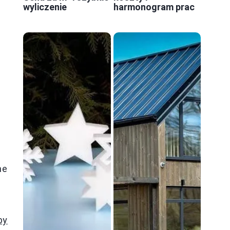
wyliczenie
harmonogram prac
ne
by