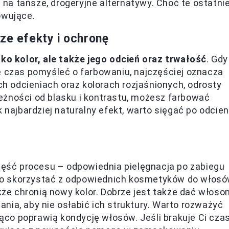
 na tańsze, drogeryjne alternatywy. Choć te ostatni
owujące.
ze efekty i ochronę
ylko kolor, ale także jego odcień oraz trwałość
. Gdy
e czas pomyśleć o farbowaniu, najczęściej oznacza
ych odcieniach oraz kolorach rozjaśnionych, odrosty
eżności od blasku i kontrastu, możesz farbować
 najbardziej naturalny efekt, warto sięgać po odcien
część procesu – odpowiednia pielęgnacja po zabiegu
to skorzystać z odpowiednich kosmetyków do włos
akże chronią nowy kolor. Dobrze jest także dać włos
nia, aby nie osłabić ich struktury. Warto rozważyć
co poprawią kondycję włosów. Jeśli brakuje Ci cza