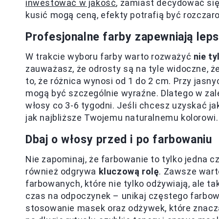
inwestować w jakość
, zamiast decydować się
kusić mogą ceną, efekty potrafią być rozczar
Profesjonalne farby zapewniają leps
W trakcie wyboru farby warto rozważyć
nie t
zauważasz, że odrosty są na tyle widoczne, ż
to, że różnica wynosi od 1 do 2 cm. Przy jasn
mogą być szczególnie wyraźne. Dlatego w zal
włosy co 3-6 tygodni. Jeśli chcesz uzyskać jak
jak najbliższe Twojemu naturalnemu kolorowi.
Dbaj o włosy przed i po farbowaniu
Nie zapominaj, że farbowanie to tylko jedna 
również odgrywa
kluczową rolę
. Zawsze war
farbowanych, które nie tylko odżywiają, ale t
czas na odpoczynek – unikaj częstego farbowa
stosowanie masek oraz odżywek, które znaczą