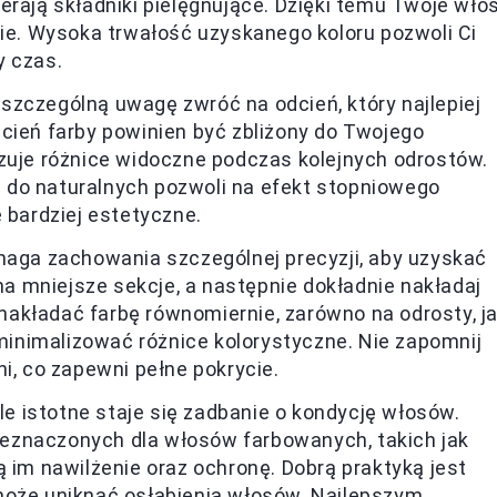
erają składniki pielęgnujące. Dzięki temu Twoje wło
kie. Wysoka trwałość uzyskanego koloru pozwoli Ci
y czas.
szczególną uwagę zwróć na odcień, który najlepiej
cień farby powinien być zbliżony do Twojego
izuje różnice widoczne podczas kolejnych odrostów.
 do naturalnych pozwoli na efekt stopniowego
 bardziej estetyczne.
maga zachowania szczególnej precyzji, aby uzyskać
 na mniejsze sekcje, a następnie dokładnie nakładaj
ę nakładać farbę równomiernie, zarówno na odrosty, j
zminimalizować różnice kolorystyczne. Nie zapomnij
i, co zapewni pełne pokrycie.
e istotne staje się zadbanie o kondycję włosów.
eznaczonych dla włosów farbowanych, takich jak
ą im nawilżenie oraz ochronę. Dobrą praktyką jest
może uniknąć osłabienia włosów. Najlepszym