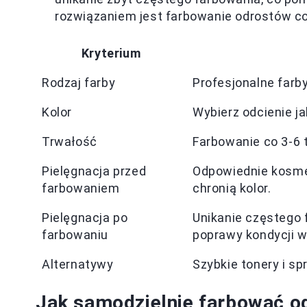
rozwiązaniem jest farbowanie odrostów co
Kryterium
Rodzaj farby
Profesjonalne farby
Kolor
Wybierz odcienie j
Trwałość
Farbowanie co 3-6 
Pielęgnacja przed
Odpowiednie kosmet
farbowaniem
chronią kolor.
Pielęgnacja po
Unikanie częstego 
farbowaniu
poprawy kondycji 
Alternatywy
Szybkie tonery i 
Jak samodzielnie farbować o