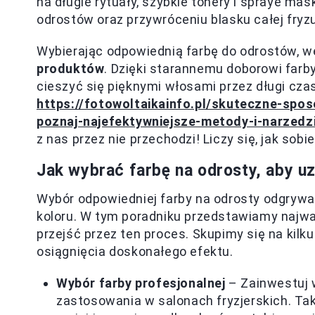
na długie rytuały, szybkie tonery i spraye 
odrostów oraz przywróceniu blasku całej fryz
Wybierając odpowiednią farbę do odrostów, 
produktów
. Dzięki starannemu doborowi farby
cieszyć się pięknymi włosami przez długi cza
https://fotowoltaikainfo.pl/skuteczne-spos
poznaj-najefektywniejsze-metody-i-narzedz
z nas przez nie przechodzi! Liczy się, jak sobie
Jak wybrać farbę na odrosty, aby u
Wybór odpowiedniej farby na odrosty odgrywa 
koloru. W tym poradniku przedstawiamy najwa
przejść przez ten proces. Skupimy się na kilk
osiągnięcia doskonałego efektu.
Wybór farby profesjonalnej
– Zainwestuj w
zastosowania w salonach fryzjerskich. Tak