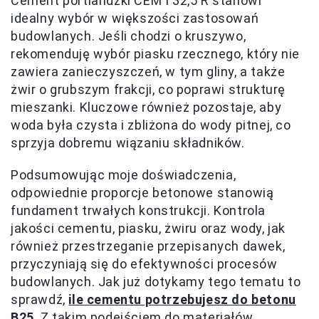
Cement portlandzki CEM I 32,5 R stanowi
idealny wybór w większości zastosowań
budowlanych. Jeśli chodzi o kruszywo,
rekomenduję wybór piasku rzecznego, który nie
zawiera zanieczyszczeń, w tym gliny, a także
żwir o grubszym frakcji, co poprawi strukturę
mieszanki. Kluczowe również pozostaje, aby
woda była czysta i zbliżona do wody pitnej, co
sprzyja dobremu wiązaniu składników.
Podsumowując moje doświadczenia,
odpowiednie proporcje betonowe stanowią
fundament trwałych konstrukcji. Kontrola
jakości cementu, piasku, żwiru oraz wody, jak
również przestrzeganie przepisanych dawek,
przyczyniają się do efektywności procesów
budowlanych. Jak już dotykamy tego tematu to
sprawdź,
ile cementu potrzebujesz do betonu
B25
. Z takim podejściem do materiałów