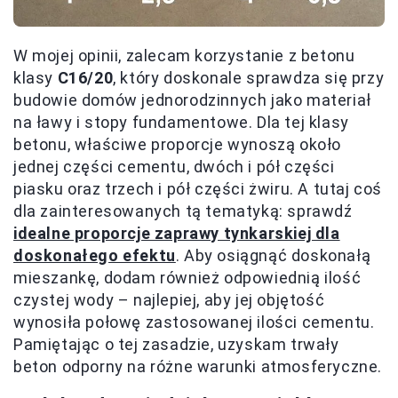
W mojej opinii, zalecam korzystanie z betonu
klasy
C16/20
, który doskonale sprawdza się przy
budowie domów jednorodzinnych jako materiał
na ławy i stopy fundamentowe. Dla tej klasy
betonu, właściwe proporcje wynoszą około
jednej części cementu, dwóch i pół części
piasku oraz trzech i pół części żwiru. A tutaj coś
dla zainteresowanych tą tematyką: sprawdź
idealne proporcje zaprawy tynkarskiej dla
doskonałego efektu
. Aby osiągnąć doskonałą
mieszankę, dodam również odpowiednią ilość
czystej wody – najlepiej, aby jej objętość
wynosiła połowę zastosowanej ilości cementu.
Pamiętając o tej zasadzie, uzyskam trwały
beton odporny na różne warunki atmosferyczne.