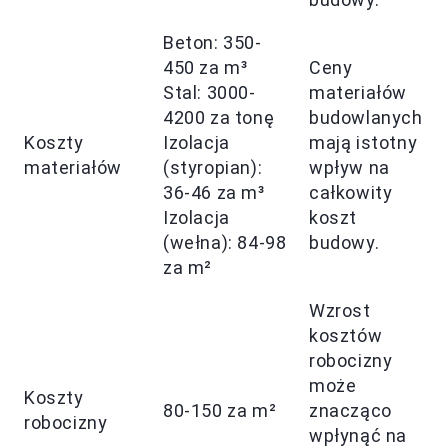
Beton: 350-
450 za m³
Ceny
Stal: 3000-
materiałów
4200 za tonę
budowlanych
Koszty
Izolacja
mają istotny
materiałów
(styropian):
wpływ na
36-46 za m³
całkowity
Izolacja
koszt
(wełna): 84-98
budowy.
za m²
Wzrost
kosztów
robocizny
może
Koszty
80-150 za m²
znacząco
robocizny
wpłynąć na