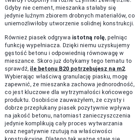
Gdyby nie cement, mieszanka stałaby się
jedynie luźnym zbiorem drobnych materiałów, co
uniemożliwiłoby utworzenie solidnej konstrukcji.
Również piasek odgrywa
istotną rolę
, pełniąc
funkcję wypełniacza. Dzięki niemu uzyskujemy
gęstość betonu i odpowiednią równowagę w
mieszance. Skoro już dotykamy tego tematu to
sprawdź,
ile betonu B20 potrzebujesz na m2
.
Wybierając właściwą granulację piasku, mogę
zapewnić, że mieszanka zachowa jednorodność,
co jest kluczowe dla wytrzymałości końcowego
produktu. Osobiście zauważyłem, że czysty i
dobrze przepłukany piasek pozytywnie wpływa
na jakość betonu, natomiast zanieczyszczenia
jedynie komplikują cały proces wytwarzania
oraz negatywnie rzutują na właściwości
konstrukcyjne. Dlatego tak ważne staje się