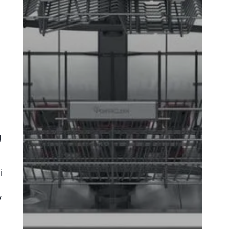
ą
i
y