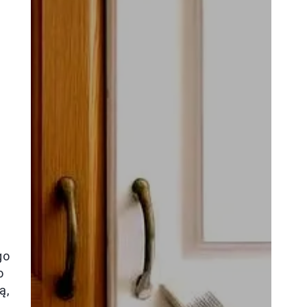
go
o
ą,