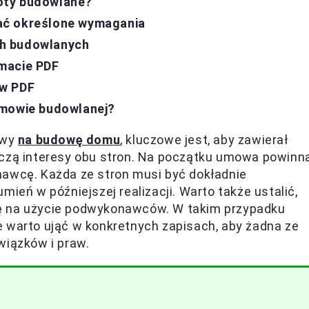
oty budowlane?
ać określone wymagania
ch budowlanych
macie PDF
 w PDF
umowie budowlanej?
owy
na budowę domu
, kluczowe jest, aby zawierał
eczą interesy obu stron. Na początku umowa powinn
nawcę. Każda ze stron musi być dokładnie
mień w późniejszej realizacji. Warto także ustalić,
ę na użycie podwykonawców. W takim przypadku
e warto ująć w konkretnych zapisach, aby żadna ze
wiązków i praw.