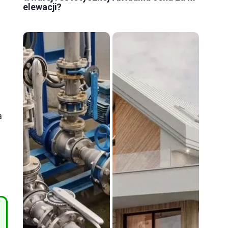
elewacji?
a