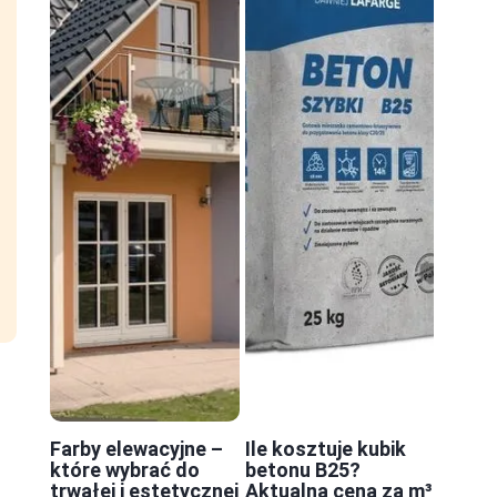
Farby elewacyjne –
Ile kosztuje kubik
które wybrać do
betonu B25?
trwałej i estetycznej
Aktualna cena za m³