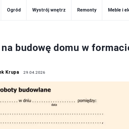
Ogród
Wystrój wnętrz
Remonty
Meble i e
BUDOWA
 na budowę domu w formaci
ek Krupa
29.04.2026