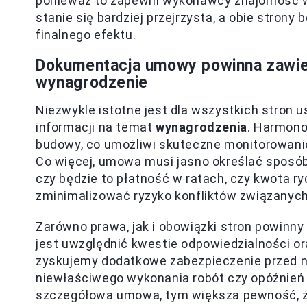
ponieważ to zapewni wykonawcy znajomość w
stanie się bardziej przejrzysta, a obie stron
finalnego efektu.
Dokumentacja umowy powinna zawie
wynagrodzenie
Niezwykle istotne jest dla wszystkich stron
informacji na temat
wynagrodzenia
. Harmono
budowy, co umożliwi skuteczne monitorowanie
Co więcej, umowa musi jasno określać sposó
czy będzie to płatność w ratach, czy kwota r
zminimalizować ryzyko konfliktów związanych
Zarówno prawa, jak i obowiązki stron powinny
jest uwzględnić kwestie odpowiedzialności o
zyskujemy dodatkowe zabezpieczenie przed n
niewłaściwego wykonania robót czy opóźnień w 
szczegółowa umowa, tym większa pewność, że