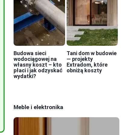
Budowa sieci
Tani dom w budowie
wodociągowej na
— projekty
własny koszt – kto
Extradom, które
płaci i jak odzyskać
obniżą koszty
wydatki?
Meble i elektronika