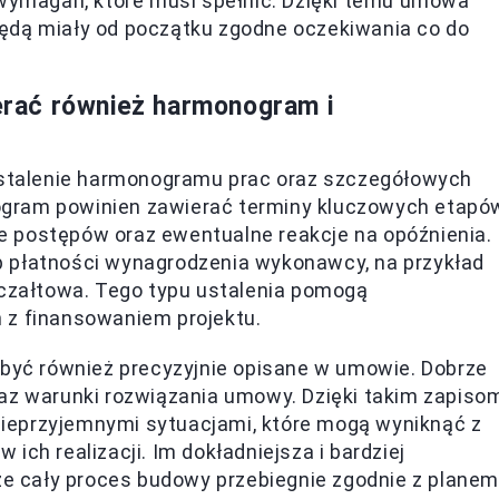
ymagań, które musi spełnić. Dzięki temu umowa
y będą miały od początku zgodne oczekiwania co do
rać również harmonogram i
 ustalenie harmonogramu prac oraz szczegółowych
gram powinien zawierać terminy kluczowych etapó
 postępów oraz ewentualne reakcje na opóźnienia.
b płatności wynagrodzenia wykonawcy, na przykład
yczałtowa. Tego typu ustalenia pomogą
 z finansowaniem projektu.
 być również precyzyjnie opisane w umowie. Dobrze
raz warunki rozwiązania umowy. Dzięki takim zapiso
ieprzyjemnymi sytuacjami, które mogą wyniknąć z
ich realizacji. Im dokładniejsza i bardziej
 cały proces budowy przebiegnie zgodnie z planem