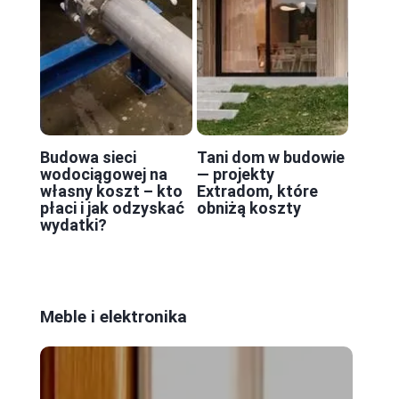
Budowa sieci
Tani dom w budowie
wodociągowej na
— projekty
własny koszt – kto
Extradom, które
płaci i jak odzyskać
obniżą koszty
wydatki?
Meble i elektronika