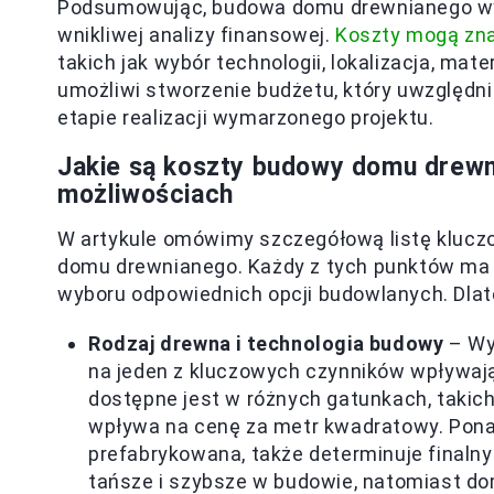
Podsumowując, budowa domu drewnianego wyma
wnikliwej analizy finansowej.
Koszty mogą znac
takich jak wybór technologii, lokalizacja, ma
umożliwi stworzenie budżetu, który uwzględni
etapie realizacji wymarzonego projektu.
Jakie są koszty budowy domu drewn
możliwościach
W artykule omówimy szczegółową listę kluc
domu drewnianego. Każdy z tych punktów ma 
wyboru odpowiednich opcji budowlanych. Dla
Rodzaj drewna i technologia budowy
– Wy
na jeden z kluczowych czynników wpływa
dostępne jest w różnych gatunkach, takich
wpływa na cenę za metr kwadratowy. Ponadt
prefabrykowana, także determinuje finalny
tańsze i szybsze w budowie, natomiast dom