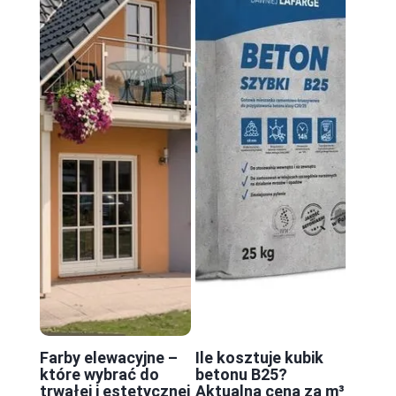
Farby elewacyjne –
Ile kosztuje kubik
które wybrać do
betonu B25?
trwałej i estetycznej
Aktualna cena za m³