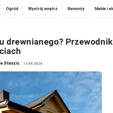
Ogród
Wystrój wnętrz
Remonty
Meble i e
BUDOWA
mu drewnianego? Przewodnik
ciach
a Staszic
13.06.2026