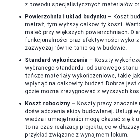
z powodu specjalistycznych materiałów o
Powierzchnia i układ budynku
– Koszt budo
metraż, tym wyższy całkowity koszt. War
maleć przy większych powierzchniach. Dla
funkcjonalności oraz efektywności wykorz
zazwyczaj równie tanie są w budowie.
Standard wykończenia
– Koszty wykończe
wybranego standardu: od surowego stanu p
tańsze materiały wykończeniowe, takie ja
wpłynąć na całkowity budżet. Dobrze jest 
gdzie można zrezygnować z wyższych kos
Koszt robocizny
– Koszty pracy znacznie r
doświadczenia ekipy budowlanej. Usługi wy
wiedza i umiejętności mogą okazać się k
to na czas realizacji projektu, co w dłuższ
przykład związane z wynajmem lokum.