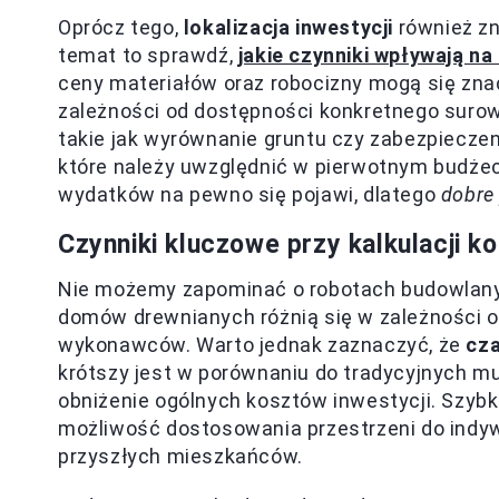
Oprócz tego,
lokalizacja inwestycji
również zn
temat to sprawdź,
jakie czynniki wpływają 
ceny materiałów oraz robocizny mogą się znac
zależności od dostępności konkretnego suro
takie jak wyrównanie gruntu czy zabezpiecze
które należy uwzględnić w pierwotnym budżeci
wydatków na pewno się pojawi, dlatego
dobre
Czynniki kluczowe przy kalkulacji
Nie możemy zapominać o robotach budowlany
domów drewnianych różnią się w zależności 
wykonawców. Warto jednak zaznaczyć, że
cza
krótszy jest w porównaniu do tradycyjnych m
obniżenie ogólnych kosztów inwestycji. Szyb
możliwość dostosowania przestrzeni do indyw
przyszłych mieszkańców.