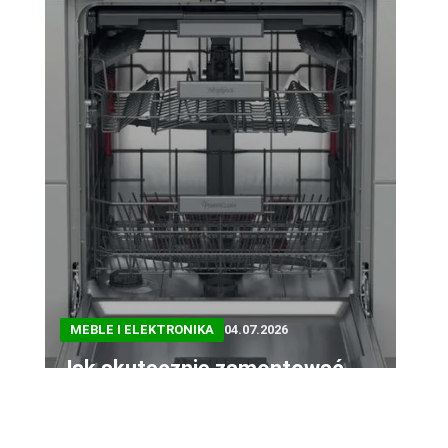
MEBLE I ELEKTRONIKA
04.07.2026
Jak skutecznie zamontować
front meblowy do zmywarki
Whirlpool? Praktyczny poradnik
krok po kroku