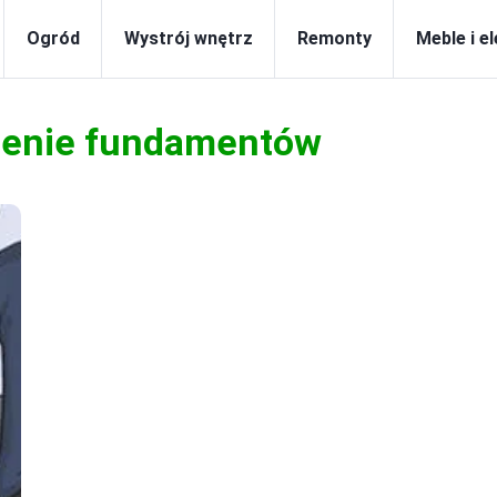
Ogród
Wystrój wnętrz
Remonty
Meble i e
ienie fundamentów