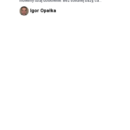
mówimy tutaj dosłownie. Bez solidnej bazy, ca...
Igor Opałka