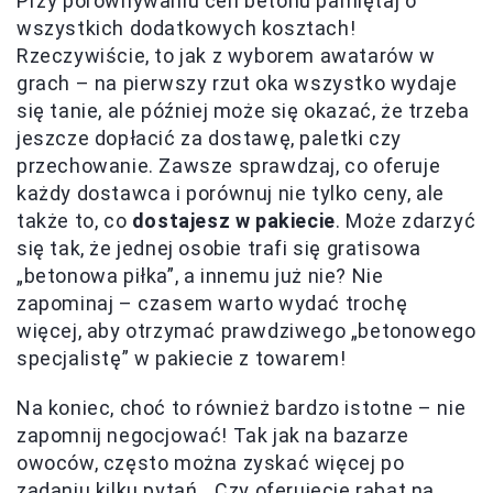
Przy porównywaniu cen betonu pamiętaj o
wszystkich dodatkowych kosztach!
Rzeczywiście, to jak z wyborem awatarów w
grach – na pierwszy rzut oka wszystko wydaje
się tanie, ale później może się okazać, że trzeba
jeszcze dopłacić za dostawę, paletki czy
przechowanie. Zawsze sprawdzaj, co oferuje
każdy dostawca i porównuj nie tylko ceny, ale
także to, co
dostajesz w pakiecie
. Może zdarzyć
się tak, że jednej osobie trafi się gratisowa
„betonowa piłka”, a innemu już nie? Nie
zapominaj – czasem warto wydać trochę
więcej, aby otrzymać prawdziwego „betonowego
specjalistę” w pakiecie z towarem!
Na koniec, choć to również bardzo istotne – nie
zapomnij negocjować! Tak jak na bazarze
owoców, często można zyskać więcej po
zadaniu kilku pytań. „Czy oferujecie rabat na