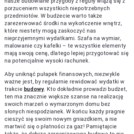
nasze budowlane przygody z reguły wiążą się z
porzuceniem wszystkich niepotrzebnych
przedmiotów. W budżecie warto także
zarezerwować środki na wykończenie wnętrz,
które niestety mogą zaskoczyć nas
nieprzyjemnymi wydatkami. Szafa na wymiar,
malowanie czy kafelki – te wszystkie elementy
mają swoją cenę, dlatego lepiej przygotować się
na potencjalnie wysoki rachunek.
Aby uniknąć pułapek finansowych, niezwykle
ważne jest, by regularnie rewidować wydatki w
trakcie
budowy
. Kto dokładnie prowadzi budżet,
ten ma znacznie większe szanse na realizację
swoich marzeń o wymarzonym domu bez
słonych niespodzianek. W końcu każdy pragnie
cieszyć się swoim nowym gniazdkiem, a nie
martwić się o płatności za gaz! Pamiętajcie
także, że dobrze zorganizowana budowa to nie