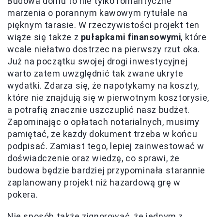
Budowa domu to nie tylko romantyczne
marzenia o porannym kawowym rytułale na
pięknym tarasie. W rzeczywistości projekt ten
wiąże się także z
pułapkami finansowymi
, które
wcale niełatwo dostrzec na pierwszy rzut oka.
Już na początku swojej drogi inwestycyjnej
warto zatem uwzględnić tak zwane ukryte
wydatki. Zdarza się, że napotykamy na koszty,
które nie znajdują się w pierwotnym kosztorysie,
a potrafią znacznie uszczuplić nasz budżet.
Zapominając o opłatach notarialnych, musimy
pamiętać, że każdy dokument trzeba w końcu
podpisać. Zamiast tego, lepiej zainwestować w
doświadczenie oraz wiedzę, co sprawi, że
budowa będzie bardziej przypominała starannie
zaplanowany projekt niż hazardową grę w
pokera.
Nie sposób także zignorować, że jednym z