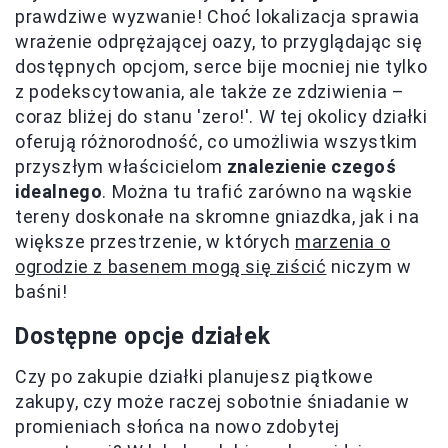
prawdziwe wyzwanie! Choć lokalizacja sprawia
wrażenie odprężającej oazy, to przyglądając się
dostępnych opcjom, serce bije mocniej nie tylko
z podekscytowania, ale także ze zdziwienia –
coraz bliżej do stanu 'zero!'. W tej okolicy działki
oferują różnorodność, co umożliwia wszystkim
przyszłym właścicielom
znalezienie czegoś
idealnego
. Można tu trafić zarówno na wąskie
tereny doskonałe na skromne gniazdka, jak i na
większe przestrzenie, w których
marzenia o
ogrodzie z basenem mogą się ziścić
niczym w
baśni!
Dostępne opcje działek
Czy po zakupie działki planujesz piątkowe
zakupy, czy może raczej sobotnie śniadanie w
promieniach słońca na nowo zdobytej