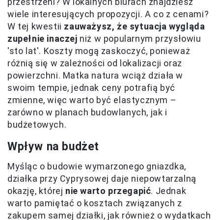
przestrzeni? W lokalnych biurach znajdziesz
wiele interesujących propozycji. A co z cenami?
W tej kwestii
zauważysz, że sytuacja wygląda
zupełnie inaczej
niż w popularnym przysłowiu
'sto lat'. Koszty mogą zaskoczyć, ponieważ
różnią się w zależności od lokalizacji oraz
powierzchni. Matka natura wciąż działa w
swoim tempie, jednak ceny potrafią być
zmienne, więc warto być elastycznym –
zarówno w planach budowlanych, jak i
budżetowych.
Wpływ na budżet
Myśląc o budowie wymarzonego gniazdka,
działka przy Cyprysowej daje niepowtarzalną
okazję, której
nie warto przegapić
. Jednak
warto pamiętać o kosztach związanych z
zakupem samej działki, jak również o wydatkach