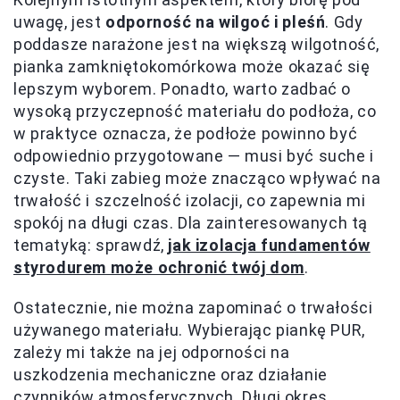
uwagę, jest
odporność na wilgoć i pleśń
. Gdy
poddasze narażone jest na większą wilgotność,
pianka zamkniętokomórkowa może okazać się
lepszym wyborem. Ponadto, warto zadbać o
wysoką przyczepność materiału do podłoża, co
w praktyce oznacza, że podłoże powinno być
odpowiednio przygotowane — musi być suche i
czyste. Taki zabieg może znacząco wpływać na
trwałość i szczelność izolacji, co zapewnia mi
spokój na długi czas. Dla zainteresowanych tą
tematyką: sprawdź,
jak izolacja fundamentów
styrodurem może ochronić twój dom
.
Ostatecznie, nie można zapominać o trwałości
używanego materiału. Wybierając piankę PUR,
zależy mi także na jej odporności na
uszkodzenia mechaniczne oraz działanie
czynników atmosferycznych. Długi okres