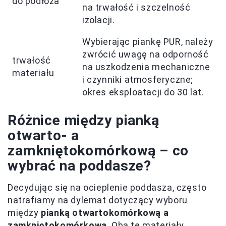
do podłoża
na trwałość i szczelność
izolacji.
Wybierając piankę PUR, należy
zwrócić uwagę na odporność
trwałość
na uszkodzenia mechaniczne
materiału
i czynniki atmosferyczne;
okres eksploatacji do 30 lat.
Różnice między pianką
otwarto- a
zamkniętokomórkową – co
wybrać na poddasze?
Decydując się na ocieplenie poddasza, często
natrafiamy na dylemat dotyczący wyboru
między
pianką otwartokomórkową a
zamkniętokomórkową
. Oba te materiały