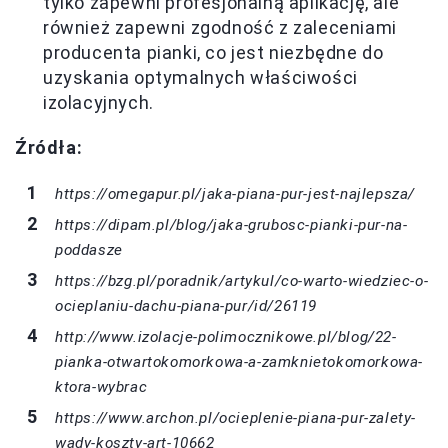
tylko zapewni profesjonalną aplikację, ale
również zapewni zgodność z zaleceniami
producenta pianki, co jest niezbędne do
uzyskania optymalnych właściwości
izolacyjnych.
Źródła:
https://omegapur.pl/jaka-piana-pur-jest-najlepsza/
https://dipam.pl/blog/jaka-grubosc-pianki-pur-na-
poddasze
https://bzg.pl/poradnik/artykul/co-warto-wiedziec-o-
ocieplaniu-dachu-piana-pur/id/26119
http://www.izolacje-polimocznikowe.pl/blog/22-
pianka-otwartokomorkowa-a-zamknietokomorkowa-
ktora-wybrac
https://www.archon.pl/ocieplenie-piana-pur-zalety-
wady-koszty-art-10662