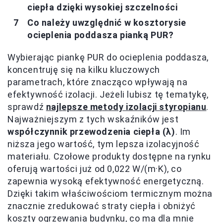
ciepła dzięki wysokiej szczelności
Co należy uwzględnić w kosztorysie
ocieplenia poddasza pianką PUR?
Wybierając piankę PUR do ocieplenia poddasza,
koncentruję się na kilku kluczowych
parametrach, które znacząco wpływają na
efektywność izolacji. Jeżeli lubisz tę tematykę,
sprawdź
najlepsze metody izolacji styropianu
.
Najważniejszym z tych wskaźników jest
współczynnik przewodzenia ciepła (λ)
. Im
niższa jego wartość, tym lepsza izolacyjność
materiału. Czołowe produkty dostępne na rynku
oferują wartości już od 0,022 W/(m·K), co
zapewnia wysoką efektywność energetyczną.
Dzięki takim właściwościom termicznym można
znacznie zredukować straty ciepła i obniżyć
koszty ogrzewania budynku, co ma dla mnie