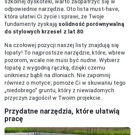
szkolnej dyskoteki, warto zaopatrzyć się w
odpowiednie narzędzia. Oto lista must-have,
która ułatwi Ci życie i sprawi, że Twoje
fundamenty zyskają
solidność porównywalną
do stylowych krzeseł z lat 80
.
Na czołowej pozycji naszej listy znajdują się
łopaty! To najprostsze narzędzie, które, wbrew
pozorom, wcale nie musi być nudne. Wybierz
łopatę z wygodną rączką, dzięki czemu
unikniesz bąbli na dłoniach. Nie zapomnij
również o motyce; pomoże Ci w skuwaniu tego
„niedobrego” gruntu, który z niewiadomych
przyczyn zagościł w Twoim projekcie.
Przydatne narzędzia, które ułatwią
pracę