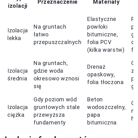
Przeznaczenie
Materiały
izolacji
Elastyczne
Pi
Na gruntach
powłoki
po
Izolacja
łatwo
bitumiczne,
gr
lekka
przepuszczalnych
folia PCV
os
(kilka warstw)
fu
Na gruntach,
Gr
Drenaż
Izolacja
gdzie woda
z
opaskowy,
średnia
okresowo wznosi
po
folia tłoczona
się
gr
Gdy poziom wód
Beton
Gr
Izolacja
gruntowych stale
wodoszczelny,
na
ciężka
przewyższa
papa
hy
fundamenty
bitumiczna