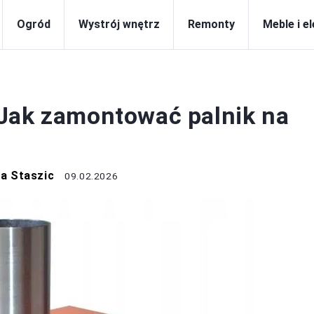
Ogród
Wystrój wnętrz
Remonty
Meble i e
OZE
Jak zamontować palnik na
a Staszic
09.02.2026