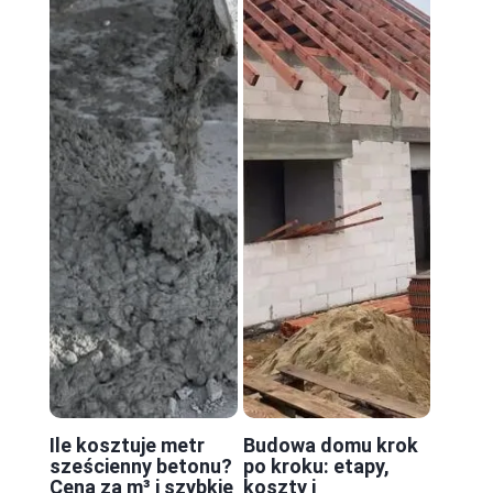
Ile kosztuje metr
Budowa domu krok
sześcienny betonu?
po kroku: etapy,
Cena za m³ i szybkie
koszty i