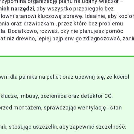
przypomina organizację planu na udany wieczór –
ich narzędzi
, aby wszystko przebiegało bez
tłowni stanowi kluczową sprawę. Idealnie, aby kocioł
ia oraz drzwiczkami, przez które bez problemu
la. Dodatkowo, rozważ, czy nie planujesz pomóc
at niż drewno, lepiej najpierw go zdiagnozować, zan
ni dla palnika na pellet oraz upewnij się, że kocioł
 klucze, imbusy, poziomica oraz detektor CO.
rzed montażem, sprawdzając wentylację i stan
nik, stosując uszczelki, aby zapewnić szczelność.