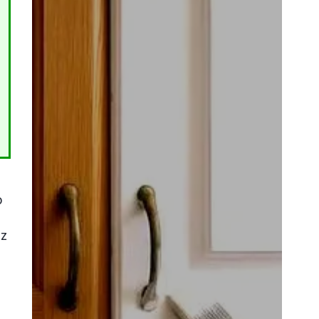
o
sz
t