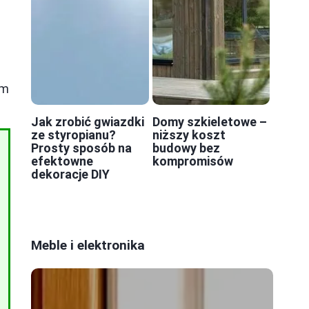
im
Jak zrobić gwiazdki
Domy szkieletowe –
ze styropianu?
niższy koszt
Prosty sposób na
budowy bez
efektowne
kompromisów
dekoracje DIY
Meble i elektronika