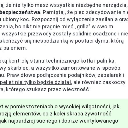
, że nie tylko masz wszystkie niezbędne narzędzia,
bezpieczeństwa
. Pamiętaj, że piec zdecydowanie ni
lubiony koc. Rozpocznij od wyłączenia zasilania ora
nia, bo nikt nie pragnie mieć „grilla” w swoim
 wszystkie przewody zostały solidnie osadzone i ni
 skończyć się niespodzianką w postaci dymu, którą
z paleniem.
ą kontrolę stanu technicznego kotła i palnika.
owy skarbiec, a wszystko zamontowane w sposób
u. Prawidłowe podłączenie podajników, zapalarek i
pellet nie tylko będzie działał
, ale również zaskoczy
ora, którego szukasz przez wieczność!
et w pomieszczeniach o wysokiej wilgotności, jak
rozją elementów, co z kolei skraca żywotność
jak najbardziej suchego i dobrze wentylowanego