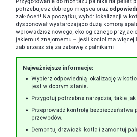
Przygotowanie do montażu palnika na pellet 
potrzebujesz dobrego miejsca oraz
odpowiedn
zakłóceń! Na początku, wybór lokalizacji w ko
dysponował wystarczająco dużą komorą spalan
wprowadzisz nowego, ekologicznego przyjacie
jakiemuś znajomemu – jeśli kocioł ma więcej l
zabierzesz się za zabawę z palnikami!
Najważniejsze informacje:
Wybierz odpowiednią lokalizację w kotłow
jest w dobrym stanie.
Przygotuj potrzebne narzędzia, takie jak
Przeprowadź kontrolę bezpieczeństwa p
przewodów.
Demontuj drzwiczki kotła i zamontuj pal