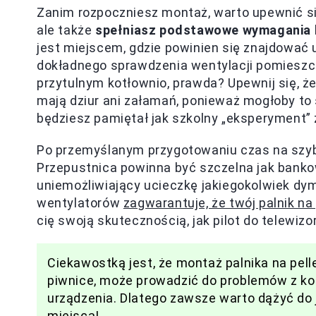
Zanim rozpoczniesz montaż, warto upewnić się
ale także
spełniasz podstawowe wymagania 
jest miejscem, gdzie powinien się znajdować u
dokładnego sprawdzenia wentylacji pomieszcze
przytulnym kotłownio, prawda? Upewnij się, że
mają dziur ani załamań, ponieważ mogłoby to
będziesz pamiętał jak szkolny „eksperyment” 
Po przemyślanym przygotowaniu czas na szybk
Przepustnica powinna być szczelna jak bank
uniemożliwiający ucieczkę jakiegokolwiek dym
wentylatorów
zagwarantuje, że twój palnik na 
cię swoją skutecznością, jak pilot do telewiz
Ciekawostką jest, że montaż palnika na pell
piwnice, może prowadzić do problemów z ko
urządzenia. Dlatego zawsze warto dążyć do 
miejsca!