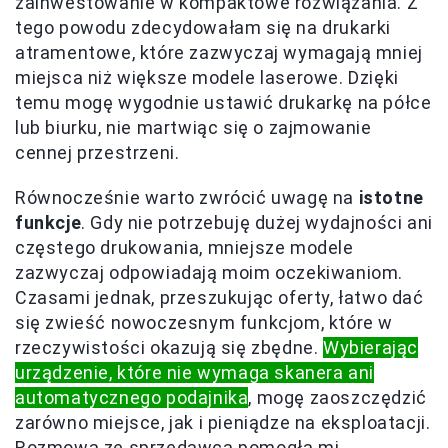
zainwestowanie w kompaktowe rozwiązania. Z
tego powodu zdecydowałam się na drukarki
atramentowe, które zazwyczaj wymagają mniej
miejsca niż większe modele laserowe. Dzięki
temu mogę wygodnie ustawić drukarkę na półce
lub biurku, nie martwiąc się o zajmowanie
cennej przestrzeni.
Równocześnie warto zwrócić uwagę na
istotne
funkcje
. Gdy nie potrzebuję dużej wydajności ani
częstego drukowania, mniejsze modele
zazwyczaj odpowiadają moim oczekiwaniom.
Czasami jednak, przeszukując oferty, łatwo dać
się zwieść nowoczesnym funkcjom, które w
rzeczywistości okazują się zbędne.
Wybierając
urządzenie, które nie wymaga skanera ani
automatycznego podajnika
, mogę zaoszczędzić
zarówno miejsce, jak i pieniądze na eksploatacji.
Rozmowa ze sprzedawcą pomogła mi