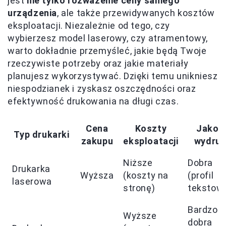
jest
nie tylko rozważenie ceny samego
urządzenia
, ale także przewidywanych kosztów
eksploatacji. Niezależnie od tego, czy
wybierzesz model laserowy, czy atramentowy,
warto dokładnie przemyśleć, jakie będą Twoje
rzeczywiste potrzeby oraz jakie materiały
planujesz wykorzystywać. Dzięki temu unikniesz
niespodzianek i zyskasz oszczędności oraz
efektywność drukowania na długi czas.
Cena
Koszty
Jakoś
Typ drukarki
zakupu
eksploatacji
wydru
Niższe
Dobra
Drukarka
Wyższa
(koszty na
(profil
laserowa
stronę)
tekstow
Bardzo
Wyższe
dobra